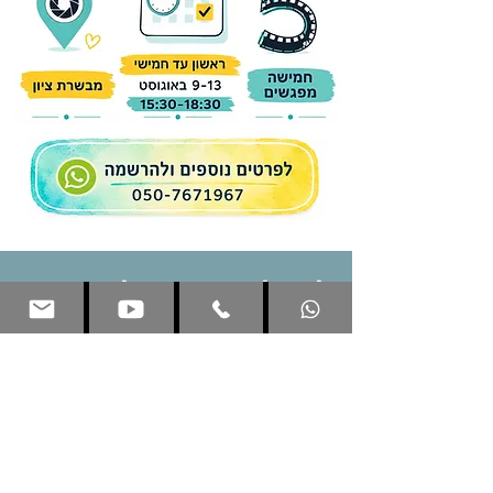
למה לרשום את הילדים
לקורס איתי, אתם שואלים?
נעים מאוד, עידית וגנר, אני מצלמת מאז
היותי מתבגרת
, עדיין זוכרת היטב את
הקסם בשיעור הצילום הראשון בחדר
החושך המאולתר במתנ"ס השכונתי.
מאז גיל 16 למדתי צילום, אמנות